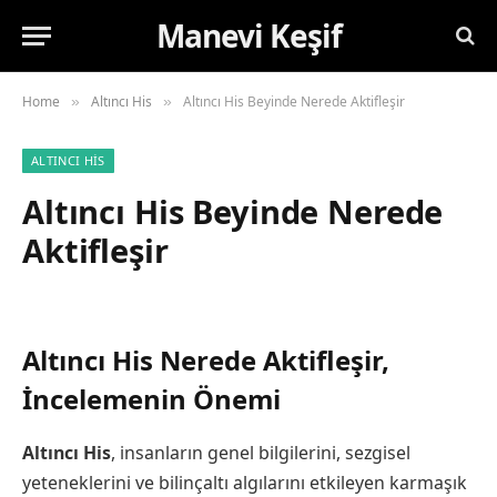
Manevi Keşif
Home
Altıncı His
Altıncı His Beyinde Nerede Aktifleşir
»
»
ALTINCI HIS
Altıncı His Beyinde Nerede
Aktifleşir
Altıncı His Nerede Aktifleşir,
İncelemenin Önemi
Altıncı His
, insanların genel bilgilerini, sezgisel
yeteneklerini ve bilinçaltı algılarını etkileyen karmaşık