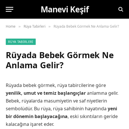
Manevi Keşif
Home
Rüya Tabirleri
Rüyada Bebek Görmek Ne Anlama Gelir?
»
»
RÜYA TABIRLERI
Rüyada Bebek Görmek Ne
Anlama Gelir?
Rüyada bebek görmek, rüya tabircilerine göre
yenilik, umut ve temiz başlangıçlar
anlamına gelir.
Bebek, rüyalarda masumiyetin ve saf niyetlerin
sembolüdür. Bu rüya, rüya sahibinin hayatında
yeni
bir dönemin başlayacağına
, eski sıkıntıların geride
kalacağına işaret eder.