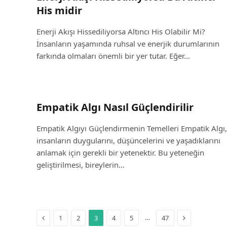
His midir
Enerji Akışı Hissediliyorsa Altıncı His Olabilir Mi?
İnsanların yaşamında ruhsal ve enerjik durumlarının
farkında olmaları önemli bir yer tutar. Eğer…
Empatik Algı Nasıl Güçlendirilir
Empatik Algıyı Güçlendirmenin Temelleri Empatik Algı,
insanların duygularını, düşüncelerini ve yaşadıklarını
anlamak için gerekli bir yetenektir. Bu yeteneğin
geliştirilmesi, bireylerin…
Previous
Next
…
1
2
3
4
5
47