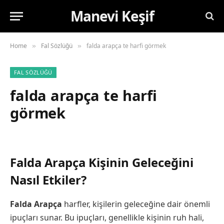
Manevi Keşif
Home
Fal Sözlüğü
falda arapça te harfi görmek
»
»
FAL SÖZLÜĞÜ
falda arapça te harfi
görmek
Falda Arapça Kişinin Geleceğini
Nasıl Etkiler?
Falda Arapça
harfler, kişilerin geleceğine dair önemli
ipuçları sunar. Bu ipuçları, genellikle kişinin ruh hali,