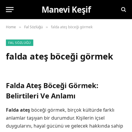
Manevi Keşif
Home
Fal Sözlüğü
falda ateş böceği görmek
»
»
FAL SÖZLÜĞÜ
falda ateş böceği görmek
Falda Ateş Böceği Görmek:
Belirtileri Ve Anlamı
Falda ateş
böceği görmek, birçok kültürde farklı
anlamlar taşıyan bir durumdur. Kişilerin içsel
duygularını, hayal gücünü ve gelecek hakkında sahip