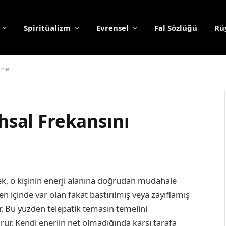
Spiritüalizm
Evrensel
Fal Sözlüğü
Rüy
ltme
uhsal Frekansını
mek, o kişinin enerji alanına doğrudan müdahale
n içinde var olan fakat bastırılmış veya zayıflamış
r. Bu yüzden telepatik temasın temelini
urur. Kendi enerjin net olmadığında karşı tarafa