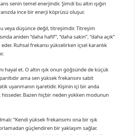
ns senin temel enerjindir. Şimdi bu altın ışığın
anızda ince bir enerji köprüsü oluşur.
 veya düşünce değil, titreşimdir. Titreşim
asında aniden “daha hafif”, “daha sakin”, “daha açık”
rk eder. Ruhsal frekansı yükselirken içsel karanlık
r.
nı hayal et. O altın ışık onun göğsünde de küçük
 parıltıdır ama sen yüksek frekansını sabit
ik uyanmanın işaretidir. Kişinin içi bir anda
ık hisseder. Bazen hiçbir neden yokken modunun
olmalı: “Kendi yüksek frekansımı ona bir ışık
zorlamadan güçlendiren bir yaklaşım sağlar.