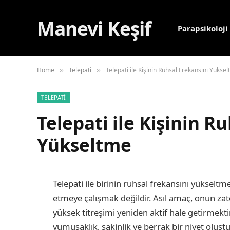
Manevi Keşif
Parapsikoloji
Home
Telepati
Telepati ile Kişinin Ruhsal Frekansını Yükse
»
»
TELEPATI
Telepati ile Kişinin R
Yükseltme
Telepati ile birinin ruhsal frekansını yükselt
etmeye çalışmak değildir. Asıl amaç, onun zate
yüksek titreşimi yeniden aktif hale getirmekti
yumuşaklık, sakinlik ve berrak bir niyet oluşt