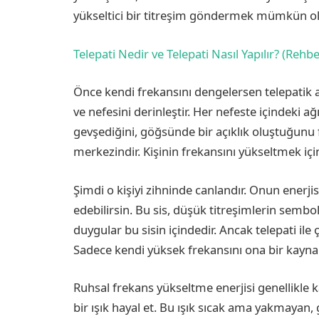
yükseltici bir titreşim göndermek mümkün o
Telepati Nedir ve Telepati Nasıl Yapılır? (Rehbe
Önce kendi frekansını dengelersen telepatik a
ve nefesini derinleştir. Her nefeste içindeki ağ
gevşediğini, göğsünde bir açıklık oluştuğunu fa
merkezindir. Kişinin frekansını yükseltmek içi
Şimdi o kişiyi zihninde canlandır. Onun enerjis
edebilirsin. Bu sis, düşük titreşimlerin semb
duygular bu sisin içindedir. Ancak telepati ile
Sadece kendi yüksek frekansını ona bir kaynak
Ruhsal frekans yükseltme enerjisi genellikle
bir ışık hayal et. Bu ışık sıcak ama yakmayan, 