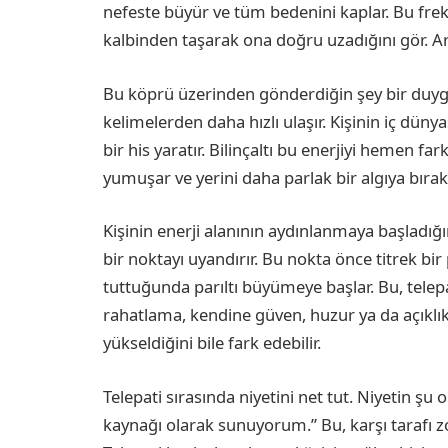
nefeste büyür ve tüm bedenini kaplar. Bu freka
kalbinden taşarak ona doğru uzadığını gör. Ar
Bu köprü üzerinden gönderdiğin şey bir duygu
kelimelerden daha hızlı ulaşır. Kişinin iç düny
bir his yaratır. Bilinçaltı bu enerjiyi hemen fa
yumuşar ve yerini daha parlak bir algıya bırakı
Kişinin enerji alanının aydınlanmaya başladığı
bir noktayı uyandırır. Bu nokta önce titrek bir
tuttuğunda parıltı büyümeye başlar. Bu, telepat
rahatlama, kendine güven, huzur ya da açıkl
yükseldiğini bile fark edebilir.
Telepati sırasında niyetini net tut. Niyetin şu 
kaynağı olarak sunuyorum.” Bu, karşı tarafı 