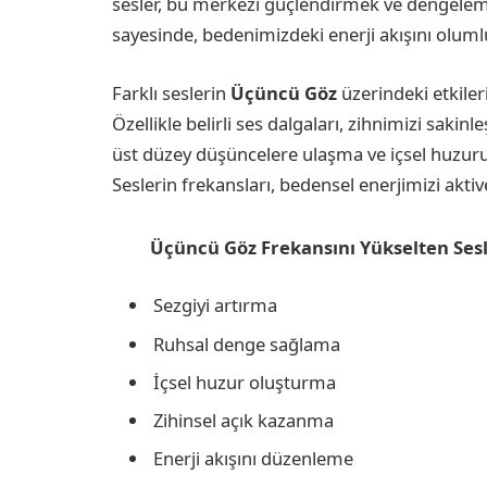
sesler, bu merkezi güçlendirmek ve dengelemek i
sayesinde, bedenimizdeki enerji akışını olumlu
Farklı seslerin
Üçüncü Göz
üzerindeki etkileri
Özellikle belirli ses dalgaları, zihnimizi sakinl
üst düzey düşüncelere ulaşma ve içsel huzuru
Seslerin frekansları, bedensel enerjimizi akti
Üçüncü Göz Frekansını Yükselten Sesl
Sezgiyi artırma
Ruhsal denge sağlama
İçsel huzur oluşturma
Zihinsel açık kazanma
Enerji akışını düzenleme