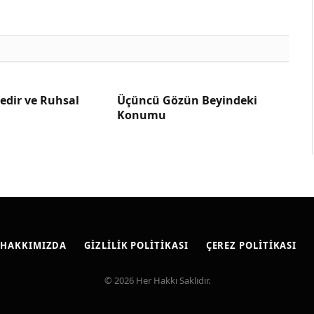
edir ve Ruhsal
Üçüncü Gözün Beyindeki
Konumu
HAKKIMIZDA
GIZLILIK POLITIKASI
ÇEREZ POLITIKASI
© 2026 Her Hakkı Saklıdır.