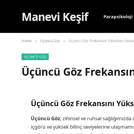
Manevi Keşif
Parapsikoloji
Home
Üçüncü Göz
Üçüncü Göz Frekansını Yükselten Sesle
»
»
ÜÇÜNCÜ GÖZ
Üçüncü Göz Frekansın
Üçüncü Göz Frekansını Yükse
Üçüncü Göz
, zihinsel ve ruhsal sağlığımızda
içgörü ve yüksek bilinç seviyelerine ulaşmamız