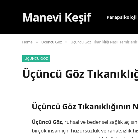
Manevi Keşif
Parapsikoloji
Home
Üçüncü Göz
Üçüncü Göz Tıkanıklığı Nasıl Temizlenir
»
»
ÜÇÜNCÜ GÖZ
Üçüncü Göz Tıkanıklığ
Üçüncü Göz Tıkanıklığının Ne
Üçüncü Göz
, ruhsal ve bedensel sağlık açısı
birçok insan için huzursuzluk ve rahatsızlık his