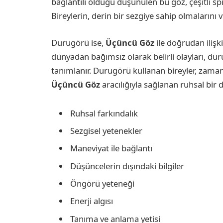
bağlantılı olduğu düşünülen bu göz, çeşitli spi
Bireylerin, derin bir sezgiye sahip olmaların
Durugörü ise,
Üçüncü Göz
ile doğrudan ilişki
dünyadan bağımsız olarak belirli olayları, du
tanımlanır. Durugörü kullanan bireyler, zaman 
Üçüncü Göz
aracılığıyla sağlanan ruhsal bir 
Ruhsal farkındalık
Sezgisel yetenekler
Maneviyat ile bağlantı
Düşüncelerin dışındaki bilgiler
Öngörü yeteneği
Enerji algısı
Tanıma ve anlama yetisi