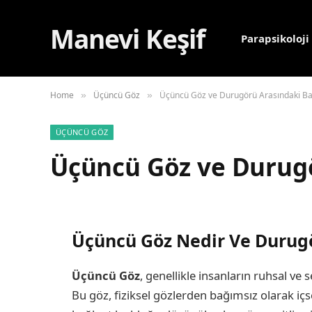
Manevi Keşif
Parapsikoloji
Home
Üçüncü Göz
Üçüncü Göz ve Durugörü Arasındaki Ba
»
»
ÜÇÜNCÜ GÖZ
Üçüncü Göz ve Durugö
Üçüncü Göz Nedir Ve Durugörü
Üçüncü Göz
, genellikle insanların ruhsal ve s
Bu göz, fiziksel gözlerden bağımsız olarak içse