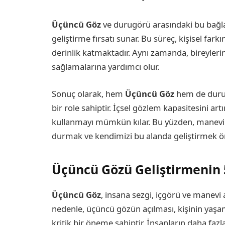
Üçüncü Göz
ve durugörü arasındaki bu bağlan
geliştirme fırsatı sunar. Bu süreç, kişisel farkı
derinlik katmaktadır. Aynı zamanda, bireyleri
sağlamalarına yardımcı olur.
Sonuç olarak, hem
Üçüncü Göz
hem de durugö
bir role sahiptir. İçsel gözlem kapasitesini art
kullanmayı mümkün kılar. Bu yüzden, manevi p
durmak ve kendimizi bu alanda geliştirmek ö
Üçüncü Gözü Geliştirmenin 5
Üçüncü Göz
, insana sezgi, içgörü ve manevi
nedenle, üçüncü gözün açılması, kişinin yaşam
kritik bir öneme sahiptir. İnsanların daha faz