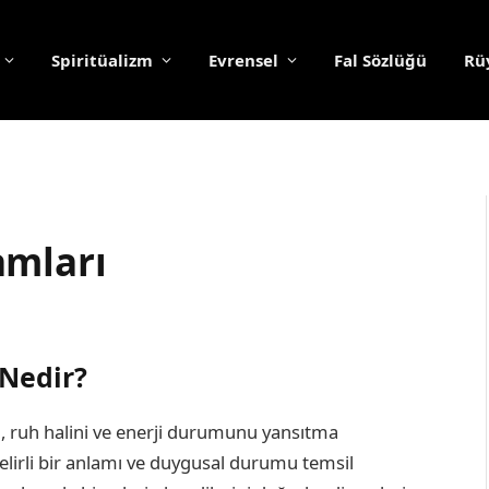
Spiritüalizm
Evrensel
Fal Sözlüğü
Rüy
amları
 Nedir?
ri, ruh halini ve enerji durumunu yansıtma
belirli bir anlamı ve duygusal durumu temsil