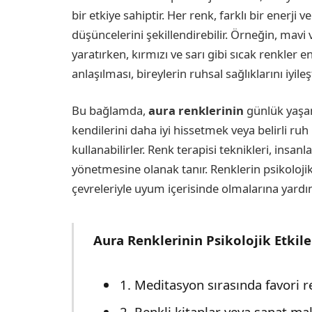
bir etkiye sahiptir. Her renk, farklı bir enerji v
düşüncelerini şekillendirebilir. Örneğin, mavi 
yaratırken, kırmızı ve sarı gibi sıcak renkler e
anlaşılması, bireylerin ruhsal sağlıklarını iyile
Bu bağlamda,
aura renklerinin
günlük yaşam
kendilerini daha iyi hissetmek veya belirli ruh
kullanabilirler. Renk terapisi teknikleri, insan
yönetmesine olanak tanır. Renklerin psikolojik 
çevreleriyle uyum içerisinde olmalarına yardım
Aura Renklerinin Psikolojik Etkil
1. Meditasyon sırasında favori 
2. Renkli kitaplar veya sanat mal